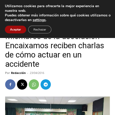
Utilizamos cookies para ofrecerte la mejor experiencia en
nuestra web.
Puedes obtener más información sobre qué cookies utilizamos o
Inicio
Baiona
desactivarlas en
settings
.
Baiona
Aceptar
Rechazar
Miembros de la asociación
Encaixamos reciben charlas
de cómo actuar en un
accidente
Por
Redacción
-
23/04/2016