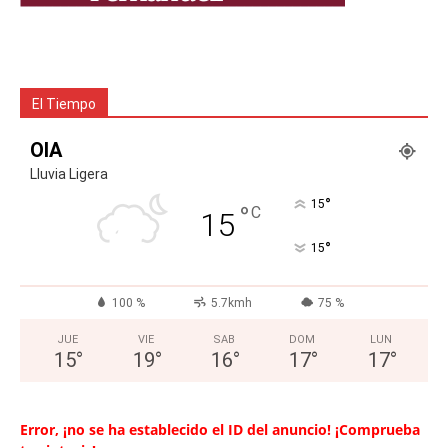
El Tiempo
OIA
Lluvia Ligera
°
15
°
C
15
°
15
100 %
5.7kmh
75 %
JUE
VIE
SAB
DOM
LUN
15
°
19
°
16
°
17
°
17
°
Error, ¡no se ha establecido el ID del anuncio! ¡Comprueba