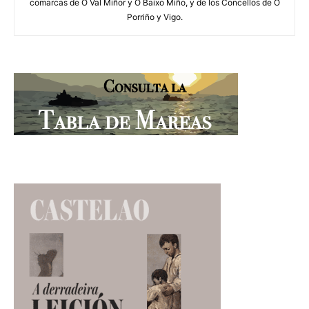
comarcas de O Val Miñor y O Baixo Miño, y de los Concellos de O
Porriño y Vigo.