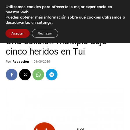
Utilizamos cookies para ofrecerte la mejor experiencia en
nuestra web.
Puedes obtener más información sobre qué cookies utilizamos o
Inicio
Sucesos
desactivarlas en
settings
.
Sucesos
Tui
Aceptar
Rechazar
Una colisión múltiple deja
cinco heridos en Tui
Por
Redacción
-
01/09/2016