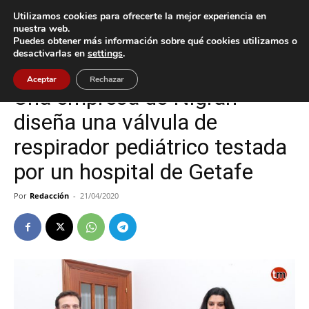
Utilizamos cookies para ofrecerte la mejor experiencia en
nuestra web.
Puedes obtener más información sobre qué cookies utilizamos o
Inicio
Nigrán
desactivarlas en
settings
.
Nigrán
Tecnología
Aceptar
Rechazar
Una empresa de Nigrán
diseña una válvula de
respirador pediátrico testada
por un hospital de Getafe
Por
Redacción
-
21/04/2020