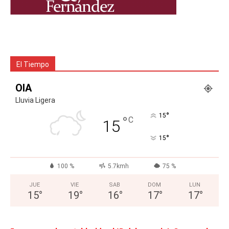
El Tiempo
OIA
Lluvia Ligera
°
15
°
C
15
°
15
100 %
5.7kmh
75 %
JUE
VIE
SAB
DOM
LUN
15
°
19
°
16
°
17
°
17
°