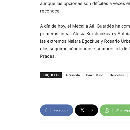
aunque las opciones son difíciles a veces el
reconoce.
A día de hoy, el Mecalia Atl. Guardés ha co
primeras líneas Alesia Kurchankova y Anthía
las extremos Naiara Egozkue y Rosario Urba
días seguirán añadiéndose nombres a la lis
Prades.
ETIQUETAS
A Guarda
Baixo Miño
Deportes
Facebook
X
WhatsAp