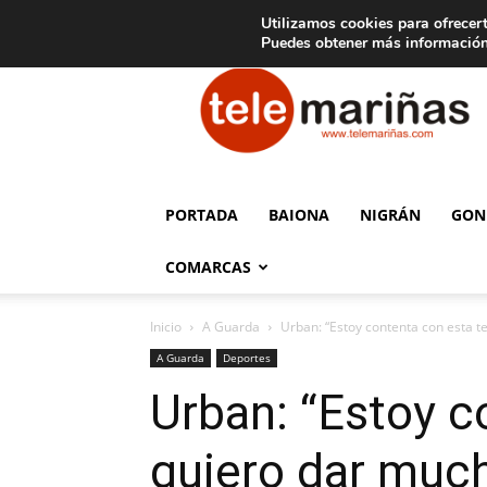
C
15
Aviso legal
Tarifas de publicidad
Oia
Utilizamos cookies para ofrecert
Puedes obtener más información
Telemariñas
PORTADA
BAIONA
NIGRÁN
GON
COMARCAS
Inicio
A Guarda
Urban: “Estoy contenta con esta 
A Guarda
Deportes
Urban: “Estoy c
quiero dar much