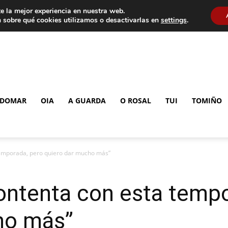
e la mejor experiencia en nuestra web.
 sobre qué cookies utilizamos o desactivarlas en
settings
.
DOMAR
OIA
A GUARDA
O ROSAL
TUI
TOMIÑO
temporada, pero quiero dar mucho más”
ontenta con esta temp
o más”