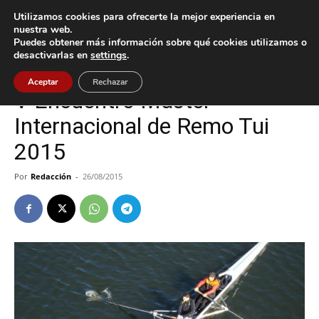
Utilizamos cookies para ofrecerte la mejor experiencia en
nuestra web.
Puedes obtener más información sobre qué cookies utilizamos o
Inicio
Tui
desactivarlas en
settings
.
Tui
Aceptar
Rechazar
V Encuentro Master
Internacional de Remo Tui
2015
Por
Redacción
-
26/08/2015