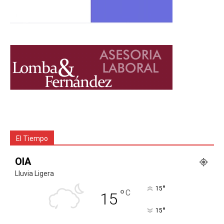
El Tiempo
OIA
Lluvia Ligera
°
15
°
C
15
°
15