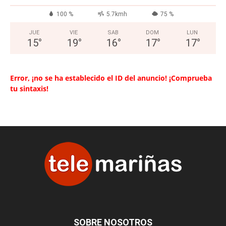
100 %
5.7kmh
75 %
JUE
VIE
SAB
DOM
LUN
15
°
19
°
16
°
17
°
17
°
Error, ¡no se ha establecido el ID del anuncio! ¡Comprueba
tu sintaxis!
SOBRE NOSOTROS