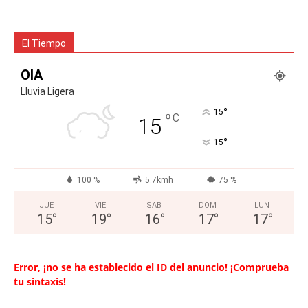
El Tiempo
OIA
Lluvia Ligera
°
15
°
C
15
°
15
100 %
5.7kmh
75 %
JUE
VIE
SAB
DOM
LUN
15
°
19
°
16
°
17
°
17
°
Error, ¡no se ha establecido el ID del anuncio! ¡Comprueba
tu sintaxis!