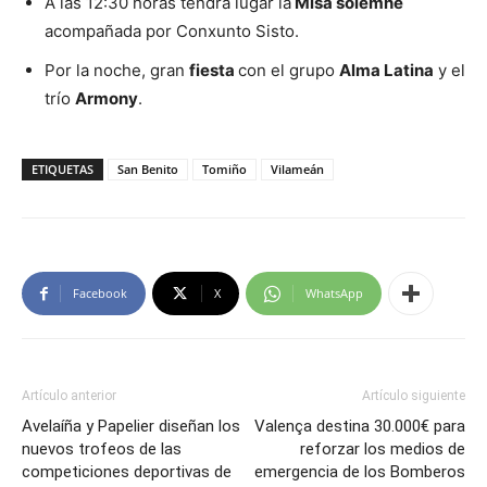
A las 12:30 horas tendrá lugar la
Misa solemne
acompañada por Conxunto Sisto.
Por la noche, gran
fiesta
con el grupo
Alma Latina
y el
trío
Armony
.
ETIQUETAS
San Benito
Tomiño
Vilameán
Facebook
X
WhatsApp
Artículo anterior
Artículo siguiente
Avelaíña y Papelier diseñan los
Valença destina 30.000€ para
nuevos trofeos de las
reforzar los medios de
competiciones deportivas de
emergencia de los Bomberos