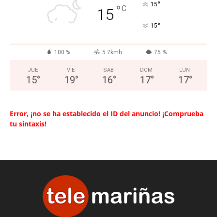
°
15
°
C
15
°
15
100 %
5.7kmh
75 %
JUE
VIE
SAB
DOM
LUN
15
°
19
°
16
°
17
°
17
°
Error, ¡no se ha establecido el ID del anuncio! ¡Comprueba
tu sintaxis!