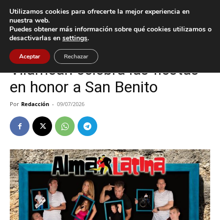
Utilizamos cookies para ofrecerte la mejor experiencia en
nuestra web.
Puedes obtener más información sobre qué cookies utilizamos o
Inicio
Cultura / Ocio
desactivarlas en
settings
.
Cultura / Ocio
Tomiño
Aceptar
Rechazar
Vilameán celebra las fiestas
en honor a San Benito
Por
Redacción
-
09/07/2026