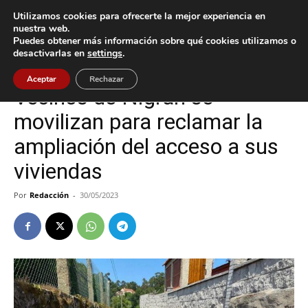
Utilizamos cookies para ofrecerte la mejor experiencia en
nuestra web.
Puedes obtener más información sobre qué cookies utilizamos o
Inicio
Nigrán
desactivarlas en
settings
.
Nigrán
Sucesos
Aceptar
Rechazar
Vecinos de Nigrán se
movilizan para reclamar la
ampliación del acceso a sus
viviendas
Por
Redacción
-
30/05/2023