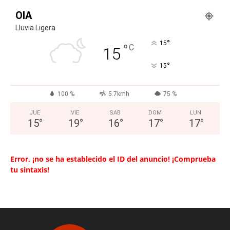
OIA
Lluvia Ligera
°
15
°
C
15
°
15
100 %
5.7kmh
75 %
JUE
VIE
SAB
DOM
LUN
15
°
19
°
16
°
17
°
17
°
Error, ¡no se ha establecido el ID del anuncio! ¡Comprueba
tu sintaxis!