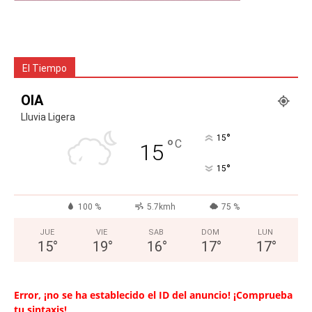
El Tiempo
OIA
Lluvia Ligera
°
15
°
C
15
°
15
100 %
5.7kmh
75 %
JUE
VIE
SAB
DOM
LUN
15
°
19
°
16
°
17
°
17
°
Error, ¡no se ha establecido el ID del anuncio! ¡Comprueba
tu sintaxis!