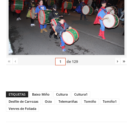
«
‹
›
»
de
129
ETIQUETAS
Baixo Miño
Cultura
Cultura1
Desfile de Carrozas
Ocio
Telemariñas
Tomiño
Tomiño1
Venres de Foliada