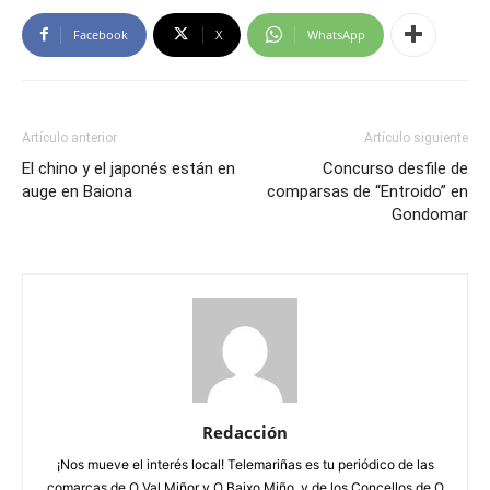
Facebook
X
WhatsApp
Artículo anterior
Artículo siguiente
El chino y el japonés están en
Concurso desfile de
auge en Baiona
comparsas de “Entroido” en
Gondomar
Redacción
¡Nos mueve el interés local! Telemariñas es tu periódico de las
comarcas de O Val Miñor y O Baixo Miño, y de los Concellos de O