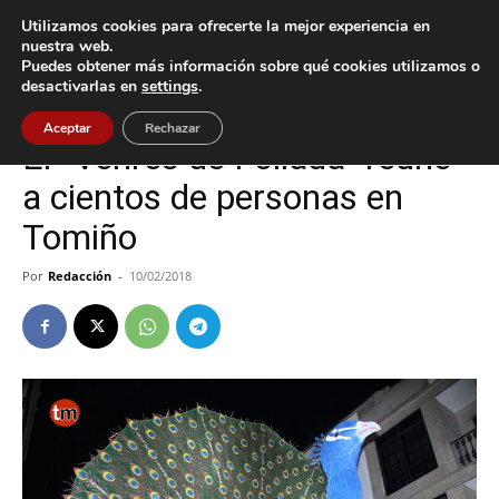
Utilizamos cookies para ofrecerte la mejor experiencia en
nuestra web.
Puedes obtener más información sobre qué cookies utilizamos o
Inicio
Cultura / Ocio
desactivarlas en
settings
.
Cultura / Ocio
Tomiño
Aceptar
Rechazar
El “Venres de Foliada” reúne
a cientos de personas en
Tomiño
Por
Redacción
-
10/02/2018