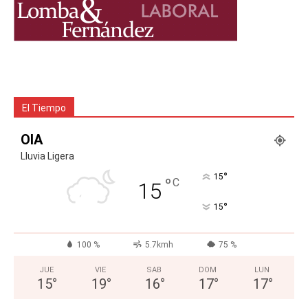
El Tiempo
OIA
Lluvia Ligera
°
15
°
C
15
°
15
100 %
5.7kmh
75 %
JUE
VIE
SAB
DOM
LUN
15
°
19
°
16
°
17
°
17
°