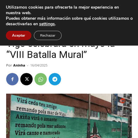
Utilizamos cookies para ofrecerte la mejor experiencia en
nuestra web.
Puedes obtener más información sobre qué cookies utilizamos o
Inicio
Cultura / Ocio
desactivarlas en
settings
.
Cultura / Ocio
Vigo
Aceptar
Rechazar
Vigo celebrará en mayo la
“VIII Batalla Mural”
Por
Aninha
-
16/04/2025