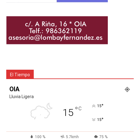
El Tiempo
OIA
Lluvia Ligera
°
15
°
C
15
°
15
100 %
5.7kmh
75 %