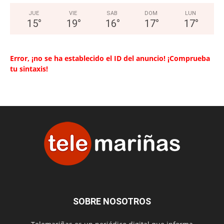
JUE
VIE
SAB
DOM
LUN
15
°
19
°
16
°
17
°
17
°
Error, ¡no se ha establecido el ID del anuncio! ¡Comprueba
tu sintaxis!
SOBRE NOSOTROS