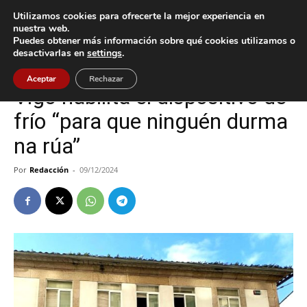
Utilizamos cookies para ofrecerte la mejor experiencia en
nuestra web.
Puedes obtener más información sobre qué cookies utilizamos o
Inicio
Vigo
desactivarlas en
settings
.
Vigo
Aceptar
Rechazar
Vigo habilita el dispositivo de
frío “para que ninguén durma
na rúa”
Por
Redacción
-
09/12/2024