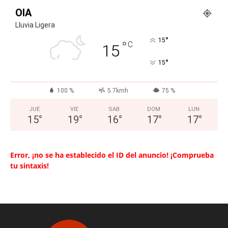
OIA
Lluvia Ligera
°
15
°
C
15
°
15
100 %
5.7kmh
75 %
JUE
VIE
SAB
DOM
LUN
15
°
19
°
16
°
17
°
17
°
Error, ¡no se ha establecido el ID del anuncio! ¡Comprueba
tu sintaxis!