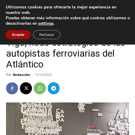
Utilizamos cookies para ofrecerte la mejor experiencia en
nuestra web.
Puedes obtener más información sobre qué cookies utilizamos o
Inicio
Vigo
desactivarlas en
settings
.
Vigo
Aceptar
Rechazar
Vigo, nodo estratégico de las
autopistas ferroviarias del
Atlántico
Por
Redacción
-
15/10/2025