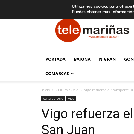
C
15
Aviso legal
Tarifas de publicidad
Oia
Utilizamos cookies para ofrecert
Puedes obtener más información
Telemariñas
PORTADA
BAIONA
NIGRÁN
GON
COMARCAS
Inicio
Cultura / Ocio
Vigo refuerza el transporte u
Cultura / Ocio
Vigo
Vigo refuerza e
San Juan