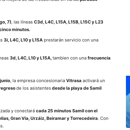
go, 7)
, las líneas
C3d, L4C, L15A, L15B, L15C y L23
cinco minutos.
as
3i, L4C, L10 y L15A
prestarán servicio con una
líneas
3d, L4C, L10 y L15A,
tambien con una
frecuencia
junio
, la empresa concesionaria
Vitrasa
activará un
 regreso
de los asistentes
desde la playa de Samil
rzada y conectará
cada 25 minutos
Samil con el
ias, Gran Vía, Urzáiz, Beiramar y Torrecedeira
. Con
s.