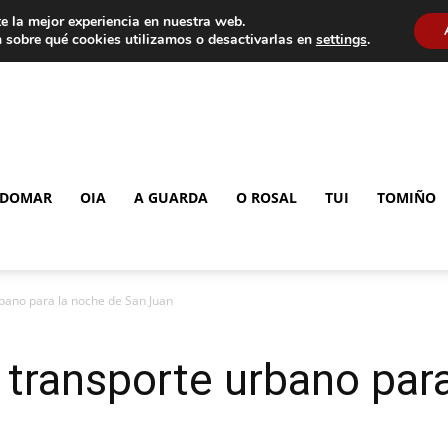
e la mejor experiencia en nuestra web.
 sobre qué cookies utilizamos o desactivarlas en
settings
.
DOMAR
OIA
A GUARDA
O ROSAL
TUI
TOMIÑO
rbano para la noche de San Juan
l transporte urbano par