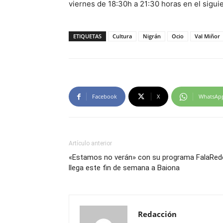
viernes de 18:30h a 21:30 horas en el sigui
ETIQUETAS
Cultura
Nigrán
Ocio
Val Miñor
Facebook
X
WhatsAp
Artículo anterior
«Estamos no verán» con su programa FalaRed
llega este fin de semana a Baiona
Redacción