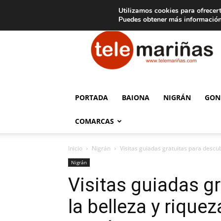
C
15
Aviso legal
Tarifas de publicidad
Oia
Utilizamos cookies para ofrecert
Puedes obtener más información
Telemariñas
PORTADA
BAIONA
NIGRÁN
GON
COMARCAS
Inicio
Nigrán
Visitas guiadas gratuitas para descub
Nigrán
Visitas guiadas gr
la belleza y rique