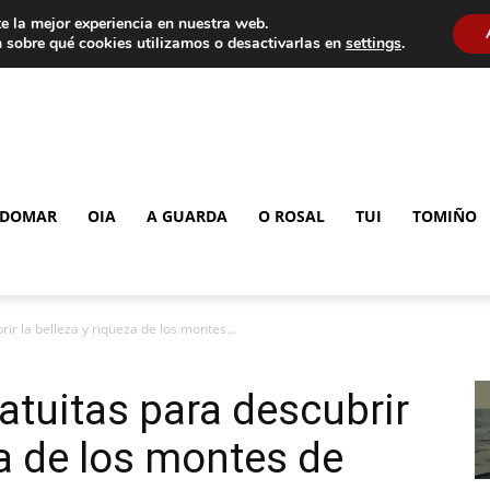
e la mejor experiencia en nuestra web.
 sobre qué cookies utilizamos o desactivarlas en
settings
.
DOMAR
OIA
A GUARDA
O ROSAL
TUI
TOMIÑO
rir la belleza y riqueza de los montes...
atuitas para descubrir
za de los montes de