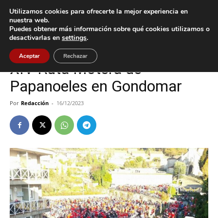
Utilizamos cookies para ofrecerte la mejor experiencia en
nuestra web.
Puedes obtener más información sobre qué cookies utilizamos o
Inicio
Cultura / Ocio
desactivarlas en
settings
.
Cultura / Ocio
Gondomar
Aceptar
Rechazar
XIV Ruta Motera de
Papanoeles en Gondomar
Por
Redacción
-
16/12/2023