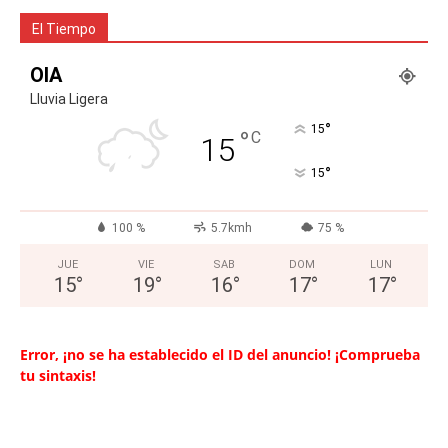
El Tiempo
OIA
Lluvia Ligera
°
15
°
C
15
°
15
100 %
5.7kmh
75 %
JUE
VIE
SAB
DOM
LUN
15
°
19
°
16
°
17
°
17
°
Error, ¡no se ha establecido el ID del anuncio! ¡Comprueba
tu sintaxis!