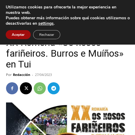
Utilizamos cookies para ofrecerte la mejor experiencia en
nuestra web.
Puedes obtener más información sobre qué cookies utilizamos o
Inicio
Cultura / Ocio
desactivarlas en
settings
.
Cultura / Ocio
Tui
Aceptar
Rechazar
XX Romería «Os nosos
fariñeiros. Burros e Muíños»
en Tui
Por
Redacción
-
27/04/2023