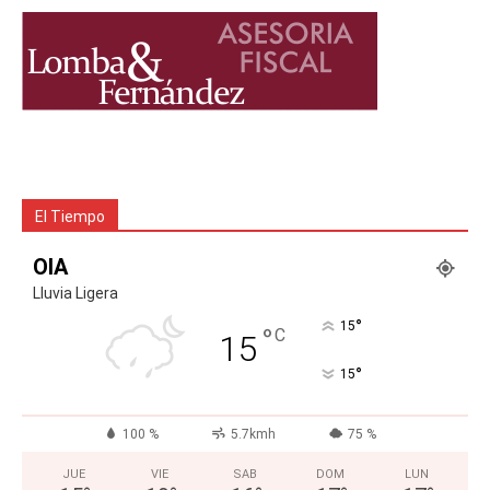
El Tiempo
OIA
Lluvia Ligera
°
15
°
C
15
°
15
100 %
5.7kmh
75 %
JUE
VIE
SAB
DOM
LUN