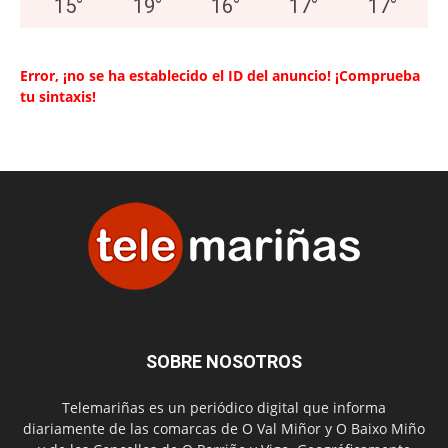
15
°
19
°
16
°
17
°
17
°
Error, ¡no se ha establecido el ID del anuncio! ¡Comprueba
tu sintaxis!
SOBRE NOSOTROS
Telemariñas es un periódico digital que informa
diariamente de las comarcas de O Val Miñor y O Baixo Miño