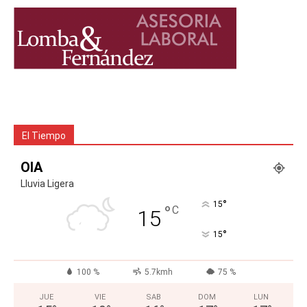
El Tiempo
OIA
Lluvia Ligera
°
15
°
C
15
°
15
100 %
5.7kmh
75 %
JUE
VIE
SAB
DOM
LUN