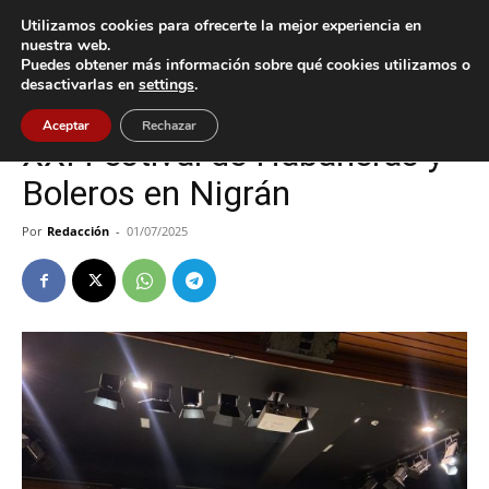
Utilizamos cookies para ofrecerte la mejor experiencia en
nuestra web.
Puedes obtener más información sobre qué cookies utilizamos o
Inicio
Cultura / Ocio
desactivarlas en
settings
.
Cultura / Ocio
Nigrán
Aceptar
Rechazar
XXI Festival de Habaneras y
Boleros en Nigrán
Por
Redacción
-
01/07/2025