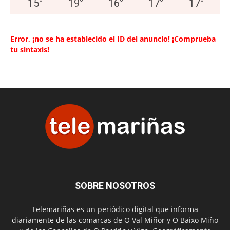
15
°
19
°
16
°
17
°
17
°
Error, ¡no se ha establecido el ID del anuncio! ¡Comprueba
tu sintaxis!
SOBRE NOSOTROS
Telemariñas es un periódico digital que informa
diariamente de las comarcas de O Val Miñor y O Baixo Miño