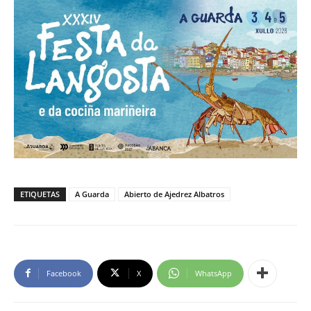
ETIQUETAS
A Guarda
Abierto de Ajedrez Albatros
Facebook
X
WhatsApp