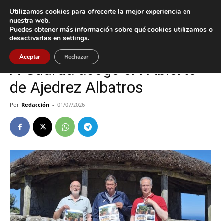
Utilizamos cookies para ofrecerte la mejor experiencia en
nuestra web.
Puedes obtener más información sobre qué cookies utilizamos o
Inicio
A Guarda
desactivarlas en
settings
.
A Guarda
Deportes
Aceptar
Rechazar
A Guarda acoge el I Abierto
de Ajedrez Albatros
Por
Redacción
-
01/07/2026