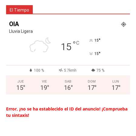
El Tiempo
OIA
Lluvia Ligera
°
15
°
C
15
°
15
100 %
5.7kmh
75 %
JUE
VIE
SAB
DOM
LUN
15
°
19
°
16
°
17
°
17
°
Error, ¡no se ha establecido el ID del anuncio! ¡Comprueba
tu sintaxis!