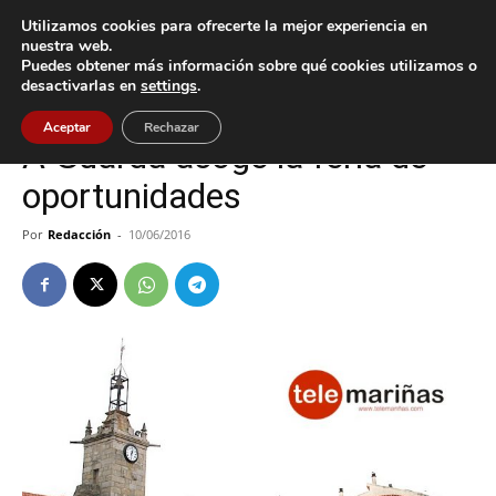
Utilizamos cookies para ofrecerte la mejor experiencia en
nuestra web.
Puedes obtener más información sobre qué cookies utilizamos o
Inicio
A Guarda
desactivarlas en
settings
.
A Guarda
Cultura / Ocio
Aceptar
Rechazar
A Guarda acoge la feria de
oportunidades
Por
Redacción
-
10/06/2016