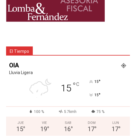
El Tiempo
OIA
Lluvia Ligera
°
15
°
C
15
°
15
100 %
5.7kmh
75 %
JUE
VIE
SAB
DOM
LUN
15
°
19
°
16
°
17
°
17
°