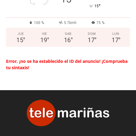
°
15
100 %
5.7kmh
75 %
JUE
VIE
SAB
DOM
LUN
15
°
19
°
16
°
17
°
17
°
Error, ¡no se ha establecido el ID del anuncio! ¡Comprueba
tu sintaxis!