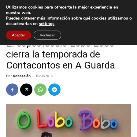
Utilizamos cookies para ofrecerte la mejor experiencia en
nuestra web.
Puedes obtener más información sobre qué cookies utilizamos o
Inicio
A Guarda
desactivarlas en
settings
.
A Guarda
Cultura / Ocio
Aceptar
Rechazar
El espectáculo Lobo Lobo
cierra la temporada de
Contacontos en A Guarda
Por
Redacción
-
10/06/2016