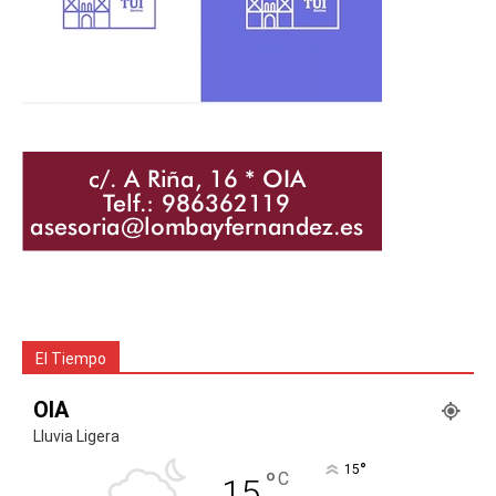
El Tiempo
OIA
Lluvia Ligera
°
15
°
C
15