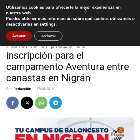
Utilizamos cookies para ofrecerte la mejor experiencia en
nuestra web.
Puedes obtener más información sobre qué cookies utilizamos o
Inicio
Nigrán
desactivarlas en
settings
.
Nigrán
Aceptar
Rechazar
Abierto el plazo de
inscripción para el
campamento Aventura entre
canastas en Nigrán
Por
Redacción
-
17/06/2015