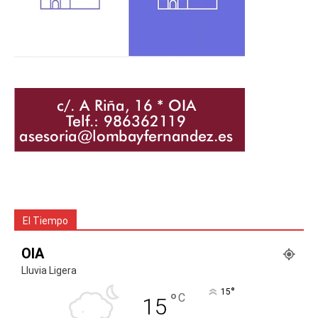
El Tiempo
OIA
Lluvia Ligera
°
15
°
C
15