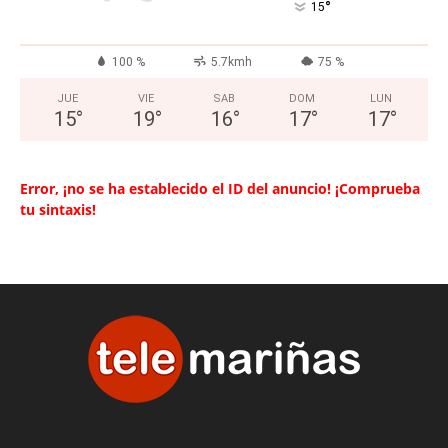
°
15
100 %
5.7kmh
75 %
JUE
VIE
SAB
DOM
LUN
15
°
19
°
16
°
17
°
17
°
Error, ¡no se ha establecido el ID del anuncio! ¡Comprueba
tu sintaxis!