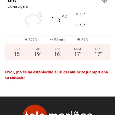
OIA
Lluvia Ligera
°
15
°
C
15
°
15
100 %
5.7kmh
75 %
JUE
VIE
SAB
DOM
LUN
15
°
19
°
16
°
17
°
17
°
Error, ¡no se ha establecido el ID del anuncio! ¡Comprueba
tu sintaxis!