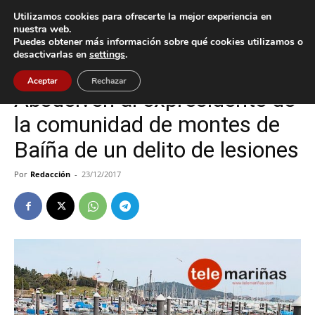
Utilizamos cookies para ofrecerte la mejor experiencia en
nuestra web.
Puedes obtener más información sobre qué cookies utilizamos o
Inicio
Baiona
desactivarlas en
settings
.
Baiona
Sucesos
Aceptar
Rechazar
Absuelven al expresidente de
la comunidad de montes de
Baíña de un delito de lesiones
Por
Redacción
-
23/12/2017