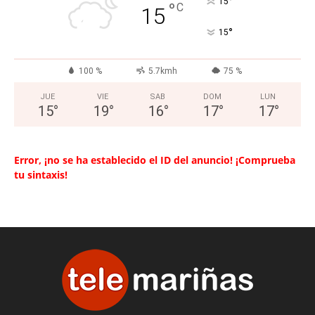
°
15
°
C
15
°
15
100 %
5.7kmh
75 %
JUE
VIE
SAB
DOM
LUN
15
°
19
°
16
°
17
°
17
°
Error, ¡no se ha establecido el ID del anuncio! ¡Comprueba
tu sintaxis!