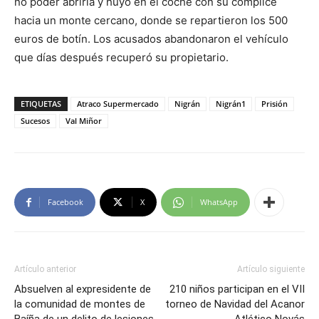
no poder abrirla y huyó en el coche con su cómplice
hacia un monte cercano, donde se repartieron los 500
euros de botín. Los acusados abandonaron el vehículo
que días después recuperó su propietario.
ETIQUETAS
Atraco Supermercado
Nigrán
Nigrán1
Prisión
Sucesos
Val Miñor
Facebook
X
WhatsApp
Artículo anterior
Artículo siguiente
Absuelven al expresidente de
210 niños participan en el VII
la comunidad de montes de
torneo de Navidad del Acanor