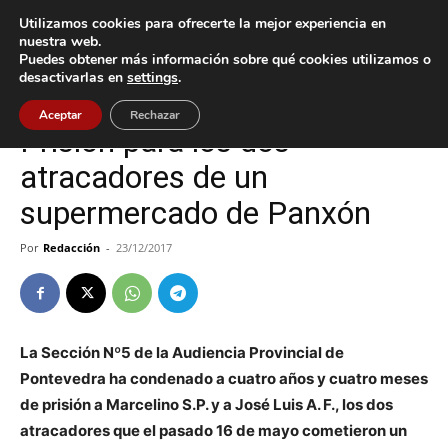
Utilizamos cookies para ofrecerte la mejor experiencia en
nuestra web.
Puedes obtener más información sobre qué cookies utilizamos o
Inicio
Nigrán
desactivarlas en
settings
.
Nigrán
Sucesos
Aceptar
Rechazar
Prisión para los dos
atracadores de un
supermercado de Panxón
Por
Redacción
-
23/12/2017
La Sección Nº5 de la Audiencia Provincial de
Pontevedra ha condenado a cuatro años y cuatro meses
de prisión a Marcelino S.P. y a José Luis A. F., los dos
atracadores que el pasado 16 de mayo cometieron un