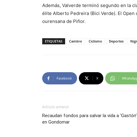
Además, Valverde terminó segundo en la clas
élite Alberto Pedreira (Bici Verde). El Open 
ourensana de Piñor.
ETIQUETAS
Cambre
Ciclismo
Deportes
Nig
Facebook
X
WhatsAp
Artículo anterior
Recaudan fondos para salvar la vida a ‘Gastón’
en Gondomar