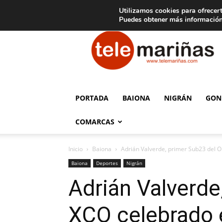
C
15
Aviso legal
Tarifas de publicidad
Oia
Utilizamos cookies para ofrecert
Puedes obtener más información
Telemariñas
PORTADA
BAIONA
NIGRÁN
GON
COMARCAS
Inicio
Baiona
Adrián Valverde, primer Sub23 del 
Baiona
Deportes
Nigrán
Adrián Valverde
XCO celebrado