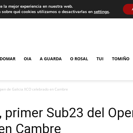
e la mejor experiencia en nuestra web.
 sobre qué cookies utilizamos o desactivarlas en
settings
.
DOMAR
OIA
A GUARDA
O ROSAL
TUI
TOMIÑO
Open de Galicia XCO celebrado en Cambre
, primer Sub23 del Ope
 en Cambre