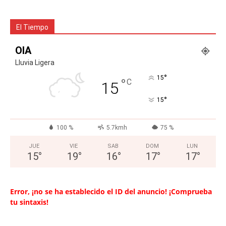
El Tiempo
OIA
Lluvia Ligera
°
15
°
C
15
°
15
100 %
5.7kmh
75 %
JUE
VIE
SAB
DOM
LUN
15
°
19
°
16
°
17
°
17
°
Error, ¡no se ha establecido el ID del anuncio! ¡Comprueba
tu sintaxis!