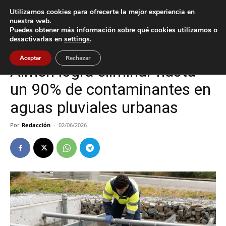
Utilizamos cookies para ofrecerte la mejor experiencia en
nuestra web.
Puedes obtener más información sobre qué cookies utilizamos o
Inicio
O Porriño
desactivarlas en
settings
.
O Porriño
Aceptar
Rechazar
Aimen logra eliminar hasta
un 90% de contaminantes en
aguas pluviales urbanas
Por
Redacción
-
02/06/2026