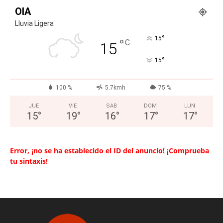
OIA
Lluvia Ligera
°
15
°
C
15
°
15
100 %
5.7kmh
75 %
JUE
VIE
SAB
DOM
LUN
15
°
19
°
16
°
17
°
17
°
Error, ¡no se ha establecido el ID del anuncio! ¡Comprueba
tu sintaxis!