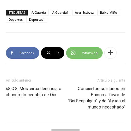
ETIQUETAS
A Guarda
A Guarda1
Aser Estévez
Baixo Miño
Deportes
Deportes1
Facebook
X
WhatsApp
Artículo anterior
Artículo siguiente
«S.O.S. Mosteiro» denuncia o
Conciertos solidarios en
abando do cenobio de Oia
Baiona a favor de
“Bai.Senpulgas” y de “Ayuda al
mundo necesitado”