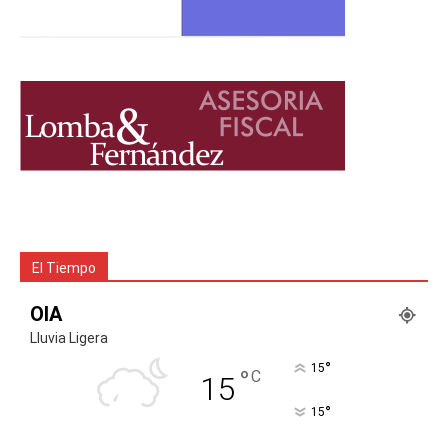
El Tiempo
OIA
Lluvia Ligera
°
15
°
C
15
°
15