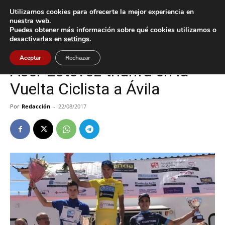
Utilizamos cookies para ofrecerte la mejor experiencia en
nuestra web.
Puedes obtener más información sobre qué cookies utilizamos o
Inicio
A Guarda
desactivarlas en
settings
.
A Guarda
Deportes
Aceptar
Rechazar
Aser Estévez triunfa en la
Vuelta Ciclista a Ávila
Por
Redacción
-
22/08/2017