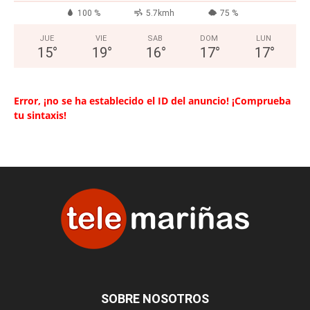
100 %
5.7kmh
75 %
JUE
VIE
SAB
DOM
LUN
15
°
19
°
16
°
17
°
17
°
Error, ¡no se ha establecido el ID del anuncio! ¡Comprueba
tu sintaxis!
SOBRE NOSOTROS