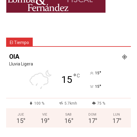
El Tiempo
OIA
Lluvia Ligera
°
15
°
C
15
°
15
100 %
5.7kmh
75 %
JUE
VIE
SAB
DOM
LUN
15
°
19
°
16
°
17
°
17
°