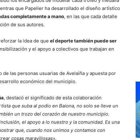
sido los encargados de modelar cada trofeo y medalla
ientras que Papelier ha desarrollado el diseño artístico
zadas completamente a mano
, en las que cada detalle
cación de sus autores.
 reforzar la idea de que
el deporte también puede ser
ensibilización y el apoyo a colectivos que trabajan en
o de las personas usuarias de Avelaíña y apuesta por
esarrollo económico del municipio.
ña
, destacó el significado de esta colaboración
sta que suba al podio en Baiona, no solo se lleve un
ambién un trozo del corazón de nuestro municipio.
inclusión, el apoyo a lo nuestro y la comunidad. Es una
demostrar que, cuando nos unimos y contamos con
rear cosas maravillosas».