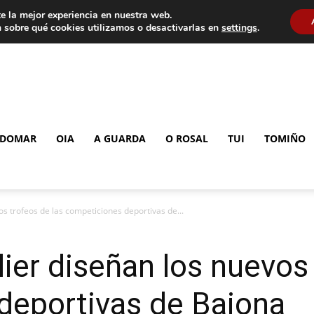
e la mejor experiencia en nuestra web.
 sobre qué cookies utilizamos o desactivarlas en
settings
.
DOMAR
OIA
A GUARDA
O ROSAL
TUI
TOMIÑO
os trofeos de las competiciones deportivas de...
lier diseñan los nuevos 
deportivas de Baiona