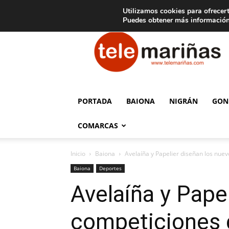
C
15
Aviso legal
Tarifas de publicidad
Oia
Utilizamos cookies para ofrecert
Puedes obtener más información
Telemariñas
PORTADA
BAIONA
NIGRÁN
GON
COMARCAS
Inicio
Baiona
Avelaíña y Papelier diseñan los nuev
Baiona
Deportes
Avelaíña y Pape
competiciones 