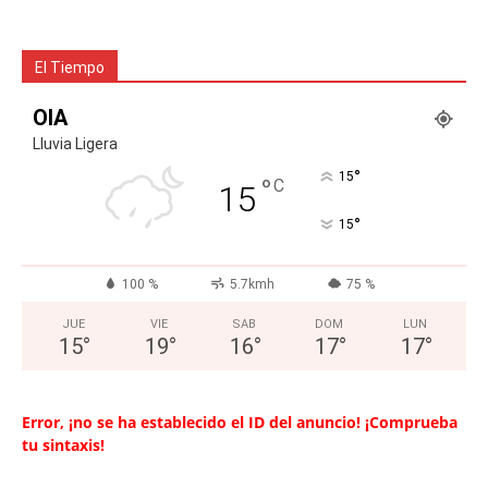
El Tiempo
OIA
Lluvia Ligera
°
15
°
C
15
°
15
100 %
5.7kmh
75 %
JUE
VIE
SAB
DOM
LUN
15
°
19
°
16
°
17
°
17
°
Error, ¡no se ha establecido el ID del anuncio! ¡Comprueba
tu sintaxis!