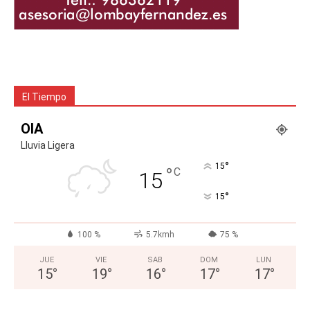
El Tiempo
OIA
Lluvia Ligera
°
15
°
C
15
°
15
100 %
5.7kmh
75 %
JUE
VIE
SAB
DOM
LUN
15
°
19
°
16
°
17
°
17
°