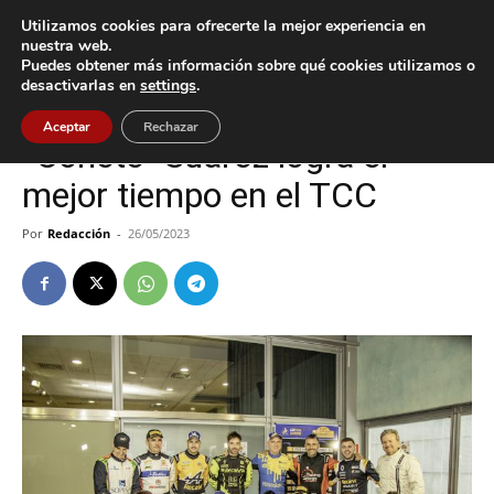
Utilizamos cookies para ofrecerte la mejor experiencia en
nuestra web.
Puedes obtener más información sobre qué cookies utilizamos o
Inicio
Deportes
desactivarlas en
settings
.
Deportes
Gondomar
Nigrán
O Porriño
Aceptar
Rechazar
“Cohete” Suárez logra el
mejor tiempo en el TCC
Por
Redacción
-
26/05/2023