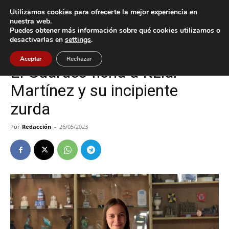
Utilizamos cookies para ofrecerte la mejor experiencia en
nuestra web.
Puedes obtener más información sobre qué cookies utilizamos o
Inicio
A Guarda
desactivarlas en
settings
.
A Guarda
Deportes
Aceptar
Rechazar
El Guardés ficha a Itziar
Martínez y su incipiente
zurda
Por
Redacción
-
26/05/2023