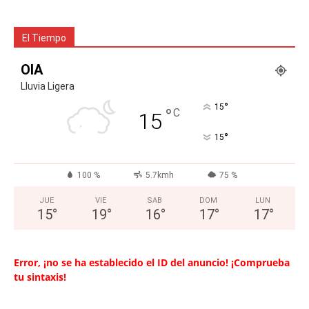
El Tiempo
OIA
Lluvia Ligera
°
15
°
C
15
°
15
100 %
5.7kmh
75 %
JUE
VIE
SAB
DOM
LUN
15
°
19
°
16
°
17
°
17
°
Error, ¡no se ha establecido el ID del anuncio! ¡Comprueba
tu sintaxis!