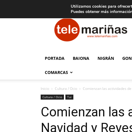
C
15
Aviso legal
Tarifas de publicidad
Oia
Utilizamos cookies para ofrecert
Puedes obtener más información
Telemariñas
PORTADA
BAIONA
NIGRÁN
GON
COMARCAS
Inicio
Cultura / Ocio
Comienzan las actividades de 
Cultura / Ocio
Tui
Comienzan las a
Navidad y Reyes