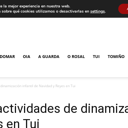
e la mejor experiencia en nuestra web.
 sobre qué cookies utilizamos o desactivarlas en
settings
.
DOMAR
OIA
A GUARDA
O ROSAL
TUI
TOMIÑO
dinamización infantil de Navidad y Reyes en Tui
ctividades de dinamiza
 en Tui