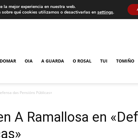
e la mejor experiencia en nuestra web.
 sobre qué cookies utilizamos o desactivarlas en
settings
.
DOMAR
OIA
A GUARDA
O ROSAL
TUI
TOMIÑO
efensa das Pensións Públicas»
en A Ramallosa en «De
cas»