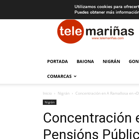
C
15
Aviso legal
Tarifas de publicidad
Oia
Utilizamos cookies para ofrecert
Puedes obtener más información
Telemariñas
PORTADA
BAIONA
NIGRÁN
GON
COMARCAS
Inicio
Nigrán
Concentración en A Ramallosa en «D
Nigrán
Concentración 
Pensións Públi