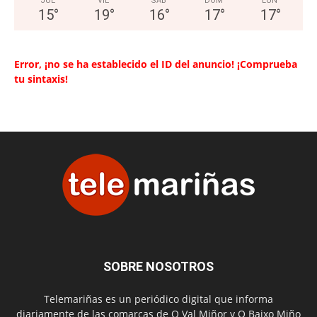
JUE
VIE
SAB
DOM
LUN
15
°
19
°
16
°
17
°
17
°
Error, ¡no se ha establecido el ID del anuncio! ¡Comprueba
tu sintaxis!
SOBRE NOSOTROS
Telemariñas es un periódico digital que informa
diariamente de las comarcas de O Val Miñor y O Baixo Miño