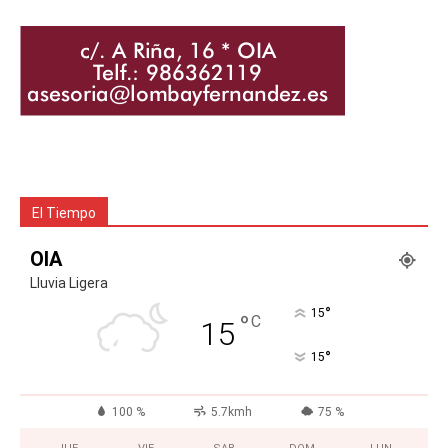
El Tiempo
OIA
Lluvia Ligera
°
15
°
C
15
°
15
100 %
5.7kmh
75 %