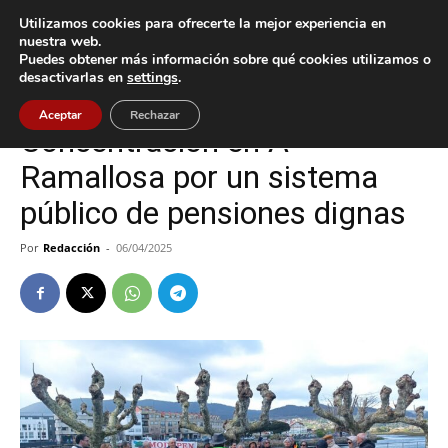
Utilizamos cookies para ofrecerte la mejor experiencia en
nuestra web.
Puedes obtener más información sobre qué cookies utilizamos o
Inicio
Nigrán
desactivarlas en
settings
.
Nigrán
Aceptar
Rechazar
Concentración en A
Ramallosa por un sistema
público de pensiones dignas
Por
Redacción
-
06/04/2025