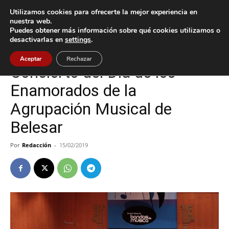
Utilizamos cookies para ofrecerte la mejor experiencia en
nuestra web.
Puedes obtener más información sobre qué cookies utilizamos o
Inicio
Baiona
desactivarlas en
settings
.
Baiona
Cultura / Ocio
Aceptar
Rechazar
Concierto del Día de los
Enamorados de la
Agrupación Musical de
Belesar
Por
Redacción
-
15/02/2019