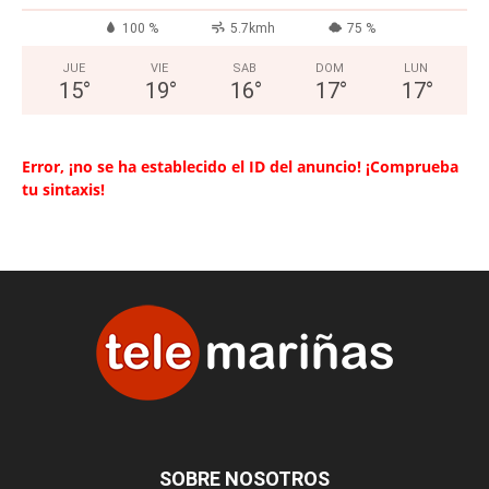
100 %
5.7kmh
75 %
JUE
VIE
SAB
DOM
LUN
15
°
19
°
16
°
17
°
17
°
Error, ¡no se ha establecido el ID del anuncio! ¡Comprueba
tu sintaxis!
SOBRE NOSOTROS