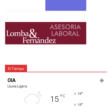
El Tiempo
OIA
Lluvia Ligera
°
15
°
C
15
°
15