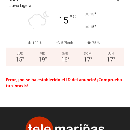
Lluvia Ligera
°
15
°
C
15
°
15
100 %
5.7kmh
75 %
JUE
VIE
SAB
DOM
LUN
15
°
19
°
16
°
17
°
17
°
Error, ¡no se ha establecido el ID del anuncio! ¡Comprueba
tu sintaxis!