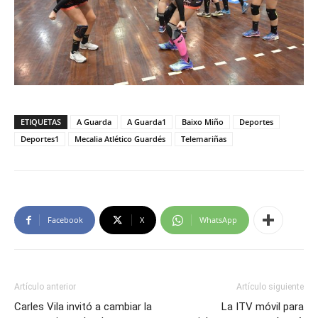
ETIQUETAS
A Guarda
A Guarda1
Baixo Miño
Deportes
Deportes1
Mecalia Atlético Guardés
Telemariñas
Facebook
X
WhatsApp
Artículo anterior
Artículo siguiente
Carles Vila invitó a cambiar la
La ITV móvil para