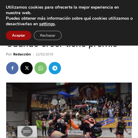
Utilizamos cookies para ofrecerte la mejor experiencia en
nuestra web.
Puedes obtener más información sobre qué cookies utilizamos o
Inicio
A Guarda
desactivarlas en
settings
.
A Guarda
Deportes
Aceptar
Rechazar
Cuando creer tiene premio
Por
Redacción
-
22/02/2018