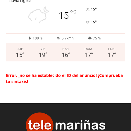
Lluvia Ligera
°
15
°
C
15
°
15
100 %
5.7kmh
75 %
JUE
VIE
SAB
DOM
LUN
15
°
19
°
16
°
17
°
17
°
Error, ¡no se ha establecido el ID del anuncio! ¡Comprueba
tu sintaxis!