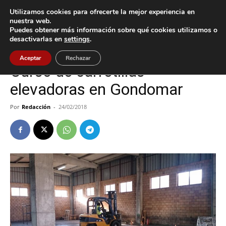
Utilizamos cookies para ofrecerte la mejor experiencia en
nuestra web.
Puedes obtener más información sobre qué cookies utilizamos o
Inicio
Cultura / Ocio
desactivarlas en
settings
.
Cultura / Ocio
Gondomar
Aceptar
Rechazar
Curso de carretillas
elevadoras en Gondomar
Por
Redacción
-
24/02/2018