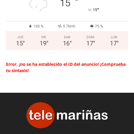
°
15
°
15
100 %
5.7kmh
75 %
JUE
VIE
SAB
DOM
LUN
15
°
19
°
16
°
17
°
17
°
Error, ¡no se ha establecido el ID del anuncio! ¡Comprueba
tu sintaxis!