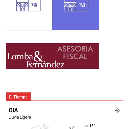
El Tiempo
OIA
Lluvia Ligera
°
15
C