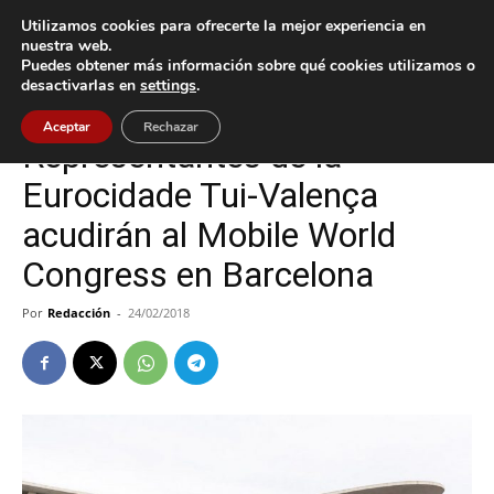
Utilizamos cookies para ofrecerte la mejor experiencia en
nuestra web.
Puedes obtener más información sobre qué cookies utilizamos o
Inicio
Tecnología
desactivarlas en
settings
.
Tecnología
Tui
Aceptar
Rechazar
Representantes de la
Eurocidade Tui-Valença
acudirán al Mobile World
Congress en Barcelona
Por
Redacción
-
24/02/2018