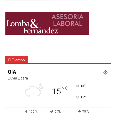
El Tiempo
OIA
Lluvia Ligera
°
15
°
C
15
°
15
100 %
5.7kmh
75 %