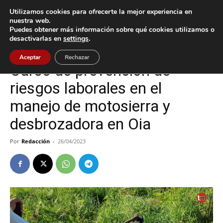
Utilizamos cookies para ofrecerte la mejor experiencia en
nuestra web.
Puedes obtener más información sobre qué cookies utilizamos o
Inicio
Oia
desactivarlas en
settings
.
Oia
Aceptar
Rechazar
Curso de prevención de
riesgos laborales en el
manejo de motosierra y
desbrozadora en Oia
Por
Redacción
-
26/04/2023