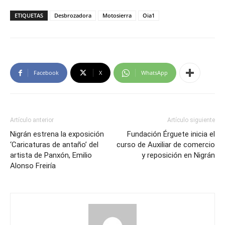
ETIQUETAS
Desbrozadora
Motosierra
Oia1
Facebook
X
WhatsApp
Artículo anterior
Artículo siguiente
Nigrán estrena la exposición
Fundación Érguete inicia el
‘Caricaturas de antaño’ del
curso de Auxiliar de comercio
artista de Panxón, Emilio
y reposición en Nigrán
Alonso Freiría