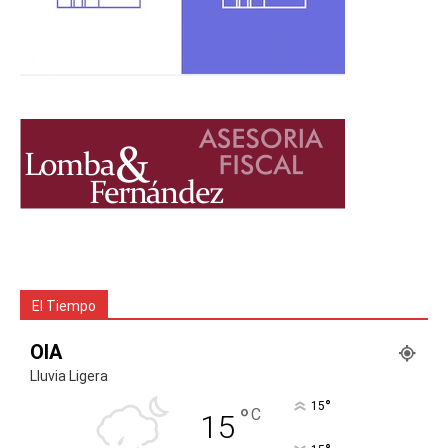
El Tiempo
OIA
Lluvia Ligera
°
15
°
C
15