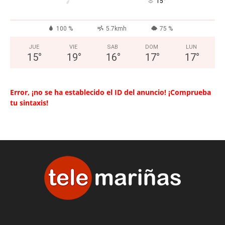
°
15
100 %
5.7kmh
75 %
JUE
VIE
SAB
DOM
LUN
15
°
19
°
16
°
17
°
17
°
Error, ¡no se ha establecido el ID del anuncio! ¡Comprueba
tu sintaxis!