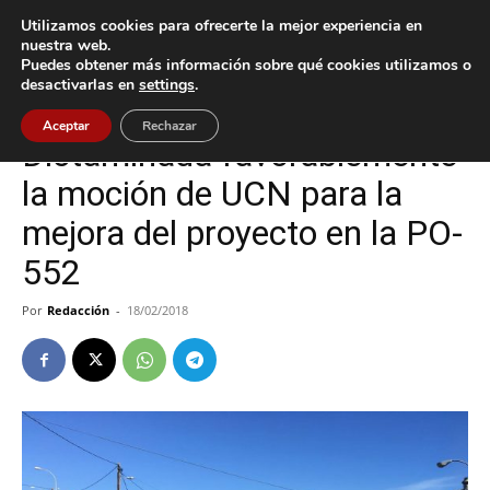
Utilizamos cookies para ofrecerte la mejor experiencia en
nuestra web.
Puedes obtener más información sobre qué cookies utilizamos o
Inicio
Nigrán
desactivarlas en
settings
.
Nigrán
Política
Aceptar
Rechazar
Dictaminada favorablemente
la moción de UCN para la
mejora del proyecto en la PO-
552
Por
Redacción
-
18/02/2018