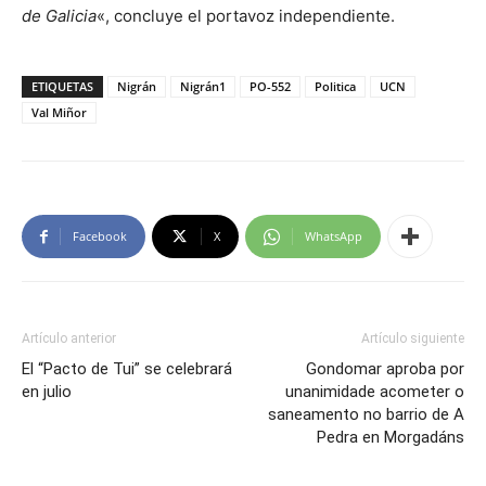
de Galicia
«, concluye el portavoz independiente.
ETIQUETAS
Nigrán
Nigrán1
PO-552
Politica
UCN
Val Miñor
Facebook
X
WhatsApp
Artículo anterior
Artículo siguiente
El “Pacto de Tui” se celebrará
Gondomar aproba por
en julio
unanimidade acometer o
saneamento no barrio de A
Pedra en Morgadáns