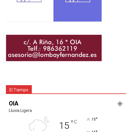
El Tiempo
OIA
Lluvia Ligera
°
15
°
C
15