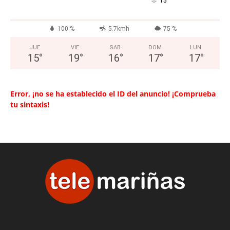
°
15
100 %
5.7kmh
75 %
JUE
VIE
SAB
DOM
LUN
15
°
19
°
16
°
17
°
17
°
Error, ¡no se ha establecido el ID del anuncio! ¡Comprueba
tu sintaxis!