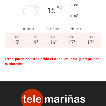
°
15
°
C
15
°
15
100 %
5.7kmh
75 %
JUE
VIE
SAB
DOM
LUN
15
°
19
°
16
°
17
°
17
°
Error, ¡no se ha establecido el ID del anuncio! ¡Comprueba
tu sintaxis!