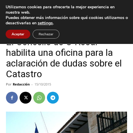
Utilizamos cookies para ofrecerte la mejor experiencia en
nuestra web.
Puedes obtener más información sobre qué cookies utilizamos o
Inicio
O Rosal
desactivarlas en
settings
.
O Rosal
Aceptar
Rechazar
El Concello de O Rosal
habilita una oficina para la
aclaración de dudas sobre el
Catastro
Por
Redacción
-
15/10/2015