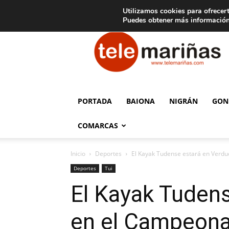
C
15
Aviso legal
Tarifas de publicidad
Oia
Utilizamos cookies para ofrecert
Puedes obtener más información
Telemariñas
PORTADA
BAIONA
NIGRÁN
GON
COMARCAS
Inicio
Deportes
El Kayak Tudense estará en Verduc
Deportes
Tui
El Kayak Tudens
en el Campeonat