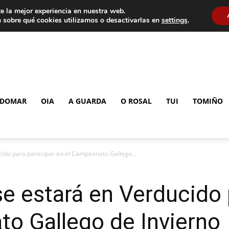
e la mejor experiencia en nuestra web.
 sobre qué cookies utilizamos o desactivarlas en
settings
.
DOMAR
OIA
A GUARDA
O ROSAL
TUI
TOMIÑO
ido para participar en el Campeonato Gallego...
e estará en Verducido 
o Gallego de Invierno