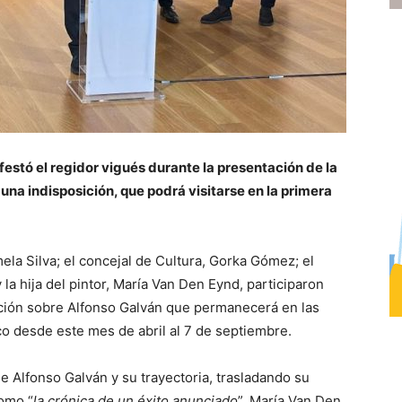
festó el regidor vigués durante la presentación de la
una indisposición, que podrá visitarse en la primera
mela Silva; el concejal de Cultura, Gorka Gómez; el
la hija del pintor, María Van Den Eynd, participaron
ición sobre Alfonso Galván que permanecerá en las
rco desde este mes de abril al 7 de septiembre.
 de Alfonso Galván y su trayectoria, trasladando su
como “
la crónica de un éxito anunciado
”. María Van Den