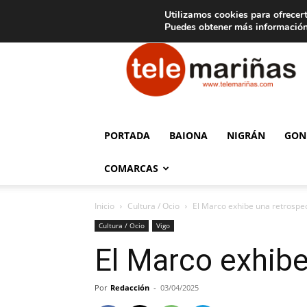
C
15
Aviso legal
Tarifas de publicidad
Oia
Utilizamos cookies para ofrecert
Puedes obtener más información
Telemariñas
PORTADA
BAIONA
NIGRÁN
GON
COMARCAS
Inicio
Cultura / Ocio
El Marco exhibe una retrospe
Cultura / Ocio
Vigo
El Marco exhibe
Por
Redacción
-
03/04/2025