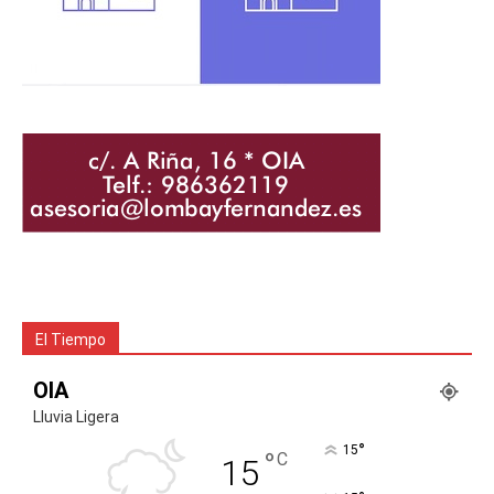
El Tiempo
OIA
Lluvia Ligera
°
15
°
C
15