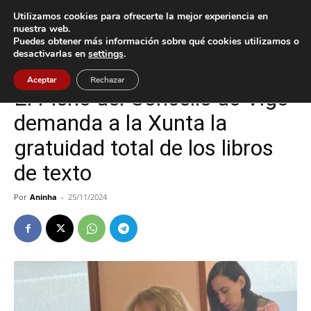
Utilizamos cookies para ofrecerte la mejor experiencia en
nuestra web.
Puedes obtener más información sobre qué cookies utilizamos o
Inicio
Cultura / Ocio
desactivarlas en
settings
.
Cultura / Ocio
Vigo
Aceptar
Rechazar
El Pleno del Concello de Vigo
demanda a la Xunta la
gratuidad total de los libros
de texto
Por
Aninha
-
25/11/2024