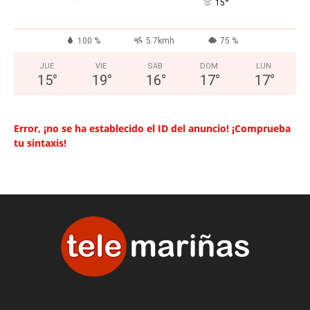
°
15
100 %
5.7kmh
75 %
JUE
VIE
SAB
DOM
LUN
15
°
19
°
16
°
17
°
17
°
Error, ¡no se ha establecido el ID del anuncio! ¡Comprueba
tu sintaxis!