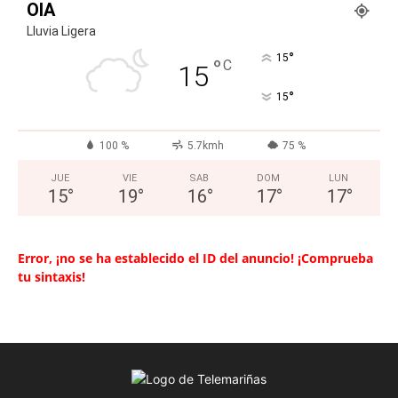
OIA
Lluvia Ligera
°
15
°
C
15
°
15
100 %
5.7kmh
75 %
JUE
VIE
SAB
DOM
LUN
15
°
19
°
16
°
17
°
17
°
Error, ¡no se ha establecido el ID del anuncio! ¡Comprueba
tu sintaxis!