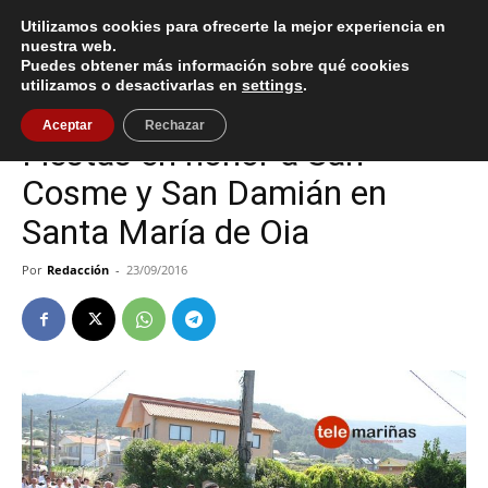
Utilizamos cookies para ofrecerte la mejor experiencia en
nuestra web.
Puedes obtener más información sobre qué cookies
Inicio
Cultura / Ocio
utilizamos o desactivarlas en
settings
.
Cultura / Ocio
Oia
Aceptar
Rechazar
Fiestas en honor a San
Cosme y San Damián en
Santa María de Oia
Por
Redacción
-
23/09/2016