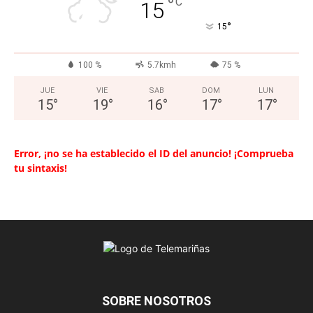
°
C
15
°
15
100 %
5.7kmh
75 %
JUE
VIE
SAB
DOM
LUN
15
°
19
°
16
°
17
°
17
°
Error, ¡no se ha establecido el ID del anuncio! ¡Comprueba
tu sintaxis!
SOBRE NOSOTROS