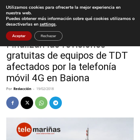
Utilizamos cookies para ofrecerte la mejor experiencia en
nuestra web.
Puedes obtener más información sobre qué cookies utilizamos o
Inicio
Baiona
desactivarlas en
settings
.
Baiona
Tecnología
Aceptar
Rechazar
Finalizan las revisiones
gratuitas de equipos de TDT
afectados por la telefonía
móvil 4G en Baiona
Por
Redacción
-
19/02/2018