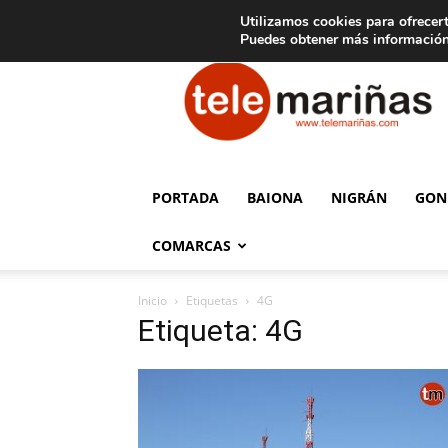
C
15
Aviso legal
Tarifas de publicidad
Oia
Utilizamos cookies para ofrecert
Puedes obtener más información
Telemariñas
PORTADA
BAIONA
NIGRÁN
GON
COMARCAS
Inicio
Etiquetas
4G
Etiqueta: 4G