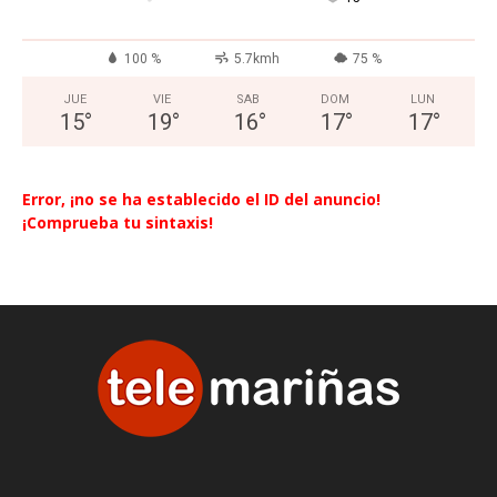
100 %
5.7kmh
75 %
JUE
VIE
SAB
DOM
LUN
15
°
19
°
16
°
17
°
17
°
Error, ¡no se ha establecido el ID del anuncio!
¡Comprueba tu sintaxis!