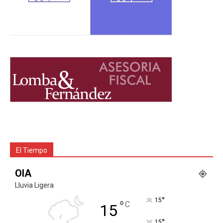
El Tiempo
OIA
Lluvia Ligera
°
15
°
C
15
°
15